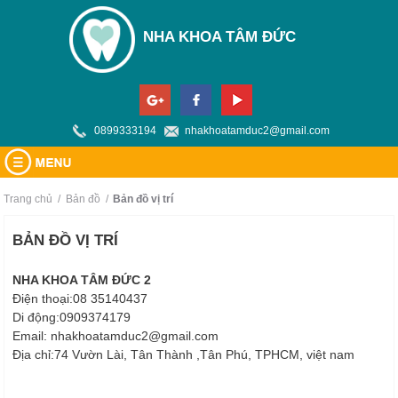
NHA KHOA TÂM ĐỨC
0899333194
nhakhoatamduc2@gmail.com
TRANG CHỦ
Trang chủ
/
Bản đồ
/
bản đồ vị trí
GIỚI THIỆU
BẢN ĐỒ VỊ TRÍ
DỊCH VỤ
Về chúng tôi
NHA KHOA TÂM ĐỨC 2
TIN TỨC
Điện thoại:08 35140437
Trang thiết bị
Di động:0909374179
BẢNG GIÁ
Email: nhakhoatamduc2@gmail.com
Địa chỉ:74 Vườn Lài, Tân Thành ,Tân Phú, TPHCM, việt nam
HỎI ĐÁP
BẢN ĐỒ