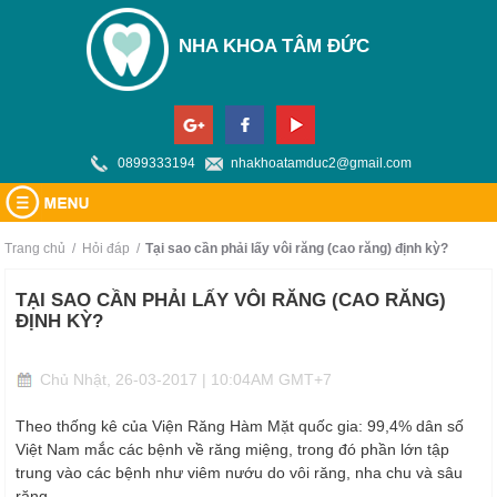
NHA KHOA TÂM ĐỨC
0899333194
nhakhoatamduc2@gmail.com
TRANG CHỦ
Trang chủ
/
Hỏi đáp
/
tại sao cần phải lấy vôi răng (cao răng) định kỳ?
GIỚI THIỆU
TẠI SAO CẦN PHẢI LẤY VÔI RĂNG (CAO RĂNG)
ĐỊNH KỲ?
DỊCH VỤ
Về chúng tôi
TIN TỨC
Chủ Nhật, 26-03-2017 | 10:04AM GMT+7
Trang thiết bị
BẢNG GIÁ
Theo thống kê của Viện Răng Hàm Mặt quốc gia: 99,4% dân số
Việt Nam mắc các bệnh về răng miệng, trong đó phần lớn tập
HỎI ĐÁP
trung vào các bệnh như viêm nướu do vôi răng, nha chu và sâu
BẢN ĐỒ
răng.