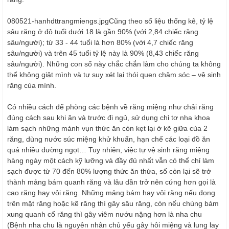
LIÊN HỆ
080521-hanhdttrangmiengs.jpgCũng theo số liệu thống kê, tỷ lệ
sâu răng ở độ tuổi dưới 18 là gần 90% (với 2,84 chiếc răng
sâu/người); từ 33 - 44 tuổi là hơn 80% (với 4,7 chiếc răng
sâu/người) và trên 45 tuổi tỷ lệ này là 90% (8,43 chiếc răng
sâu/người). Những con số này chắc chắn làm cho chúng ta không
thể không giật mình và tự suy xét lại thói quen chăm sóc – vệ sinh
răng của mình.
Có nhiều cách để phòng các bệnh về răng miệng như chải răng
đúng cách sau khi ăn và trước đi ngủ, sử dụng chỉ tơ nha khoa
làm sạch những mảnh vụn thức ăn còn kẹt lại ở kẽ giữa của 2
răng, dùng nước súc miệng khử khuẩn, hạn chế các loại đồ ăn
quá nhiều đường ngọt… Tuy nhiên, việc tự vệ sinh răng miệng
hàng ngày một cách kỹ lưỡng và đầy đủ nhất vẫn có thể chỉ làm
sạch được từ 70 đến 80% lượng thức ăn thừa, số còn lại sẽ trở
thành mảng bám quanh răng và lâu dần trở nên cứng hơn gọi là
cao răng hay vôi răng. Những mảng bám hay vôi răng nếu đọng
trên mặt răng hoặc kẽ răng thì gây sâu răng, còn nếu chúng bám
xung quanh cổ răng thì gây viêm nướu nặng hơn là nha chu
(Bệnh nha chu là nguyên nhân chủ yếu gây hôi miệng và lung lay