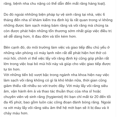
răng, bệnh nha chu nặng có thể dẫn đến mất răng hàng loạt).
Do đó ngoài nhhững biện pháp tự vệ sinh răng tại nhà, việc 6
tháng đến nha sĩ khám kiểm tra định kỳ là rất quan trong vì không
những được làm sạch mảng bám răng và vôi răng mà chúng ta
còn được phát hiện những tổn thương sớm nhất giúp việc điều trị
sẽ dễ dàng hơn, ít đau đớn và tốn kém hơn.
Bên cạnh đó, do môi trường làm việc và giao tiếp đều chủ yếu ở
những văn phòng có máy lạnh nên rất dễ phát hiện hơi thở có
mùi hôi, chính vì thế việc lấy vôi răng định kỳ cũng góp phần rất
lớn trong việc loại bỏ mùi hôi này và giúp cho việc giao tiếp được
tự tin hơn.
Với những tiến bộ vượt bậc trong ngành nha khoa hiện nay việc
làm sạch vôi răng không có gì là khó khăn nữa, thời gian cũng
giảm thiểu rất nhiều so với trước đây. Với máy lấy vôi răng siêu
âm, vận hành êm ả và thao tác thuần thục của nha sĩ hoặc
chuyên viên vệ sinh răng (hygienist) thì bạn chỉ mất từ 20 đến tối
đa 45 phút, bao gồm luôn các công đoạn đánh bóng răng. Ngoài
ra với máy lấy vôi răng siêu âm thế hệ mới bạn sẽ ít bị đau và ít
chảy máu hơn.