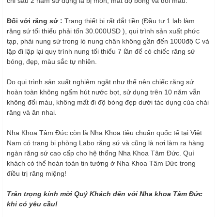
chỉ sau 2 năm sử dụng là bị mòn, mất độ bóng và đổi màu.
LIÊN HỆ
Đối với răng sứ :
Trang thiết bị rất đắt tiền (Đầu tư 1 lab làm
răng sứ tối thiểu phải tốn 30.000USD ), qui trình sản xuất phức
tạp, phải nung sứ trong lò nung chân không gần đến 1000độ C và
lập đi lập lại quy trình nung tối thiểu 7 lần để có chiếc răng sứ
bóng, đẹp, màu sắc tự nhiên.
Do qui trình sản xuất nghiêm ngặt như thế nên chiếc răng sứ
hoàn toàn không ngấm hút nước bọt, sử dụng trên 10 năm vẫn
không đổi màu, không mất đi độ bóng đẹp dưới tác dụng của chải
răng và ăn nhai.
Nha Khoa Tâm Đức còn là Nha Khoa tiêu chuẩn quốc tế tại Việt
Nam có trang bị phòng Labo răng sứ và cũng là nơi làm ra hàng
ngàn răng sứ cao cấp cho hệ thống Nha Khoa Tâm Đức. Quí
khách có thể hoàn toàn tin tưởng ở Nha Khoa Tâm Đức trong
điều trị răng miệng!
Trân trọng kính mời Quý Khách đến với Nha khoa Tâm Đức
khi có yêu cầu!