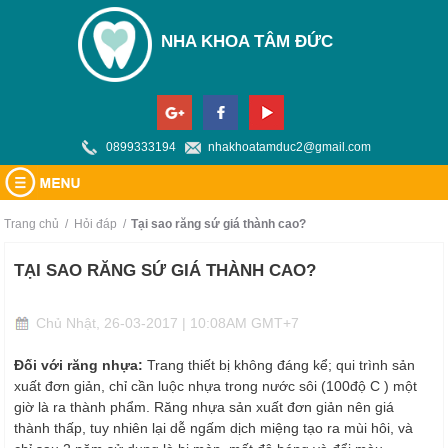
NHA KHOA TÂM ĐỨC
0899333194
nhakhoatamduc2@gmail.com
TRANG CHỦ
Trang chủ
/
Hỏi đáp
/
tại sao răng sứ giá thành cao?
GIỚI THIỆU
TẠI SAO RĂNG SỨ GIÁ THÀNH CAO?
DỊCH VỤ
Về chúng tôi
Chủ Nhật, 26-03-2017 | 10:08AM GMT+7
TIN TỨC
Trang thiết bị
Đối với răng nhựa:
Trang thiết bị không đáng kể; qui trình sản
BẢNG GIÁ
xuất đơn giản, chỉ cần luộc nhựa trong nước sôi (100độ C ) một
HỎI ĐÁP
giờ là ra thành phẩm. Răng nhựa sản xuất đơn giản nên giá
thành thấp, tuy nhiên lại dễ ngấm dịch miệng tạo ra mùi hôi, và
BẢN ĐỒ