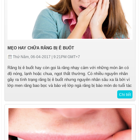
MẸO HAY CHỮA RĂNG BỊ Ê BUỐT
Thứ Năm, 06-04-2017 | 9:21PM GMT+7
Răng bị ê buốt hay còn gọi là răng nhạy cảm với những món ăn có
độ nóng, lạnh hoặc chua, ngọt thất thường. Có nhiều nguyên nhân
gây ra tình trạng răng bị ê buốt nhưng nguyên nhân sâu xa là bởi vì
lớp men răng bao bọc và bảo vệ lớp ngà răng bị bào mòn do tuổi tác
Chi tiết