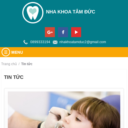
NHA KHOA TÂM ĐỨC
0899333194
nhakhoatamduc2@gmail.com
TRANG CHỦ
Trang chủ
/
tin tức
GIỚI THIỆU
TIN TỨC
DỊCH VỤ
Về chúng tôi
TIN TỨC
Trang thiết bị
BẢNG GIÁ
HỎI ĐÁP
BẢN ĐỒ