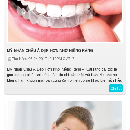
MỸ NHÂN CHÂU Á ĐẸP HƠN NHỜ NIỀNG RĂNG
Thứ Năm, 06-04-2017 | 9:19PM GMT+7
Mỹ Nhân Châu Á Đẹp Hơn Nhờ Niềng Răng – “Cái răng cái tóc là
góc con người” – đó cũng là lí do chỉ cần một vài thay đổi nhỏ nơi
khung hàm khuôn mặt bạn cũng đã trở nên có sụ khác biệt rất nhiều
Chi tiết